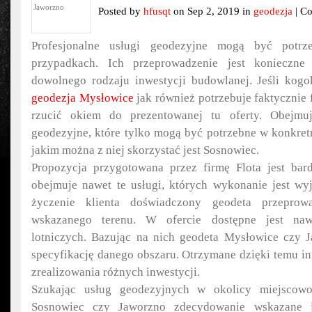
Posted by
hfusqt
on Sep 2, 2019 in
geodezja
|
Co
Profesjonalne usługi geodezyjne mogą być potr
przypadkach. Ich przeprowadzenie jest konieczne
dowolnego rodzaju inwestycji budowlanej. Jeśli kogo
geodezja Mysłowice
jak również potrzebuje faktycznie 
rzucić okiem do prezentowanej tu oferty. Obejmu
geodezyjne, które tylko mogą być potrzebne w konkretn
jakim można z niej skorzystać jest Sosnowiec.
Propozycja przygotowana przez firmę Flota jest bar
obejmuje nawet te usługi, których wykonanie jest w
życzenie klienta doświadczony geodeta przeprow
wskazanego terenu. W ofercie dostępne jest na
lotniczych. Bazując na nich geodeta Mysłowice czy J
specyfikację danego obszaru. Otrzymane dzięki temu in
zrealizowania różnych inwestycji.
Szukając usług geodezyjnych w okolicy miejscowo
Sosnowiec czy Jaworzno zdecydowanie wskazane je