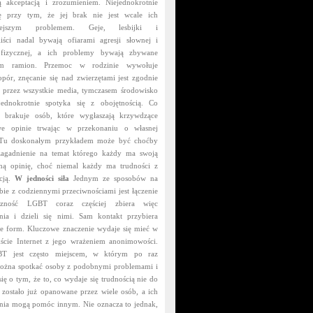
 akceptacją i zrozumieniem. Niejednokrotnie
ę przy tym, że jej brak nie jest wcale ich
niejszym problemem. Geje, lesbijki i
aliści nadal bywają ofiarami agresji słownej i
fizycznej, a ich problemy bywają zbywane
em ramion. Przemoc w rodzinie wywołuje
opór, znęcanie się nad zwierzętami jest zgodnie
 przez wszystkie media, tymczasem środowisko
ednokrotnie spotyka się z obojętnością. Co
e brakuje osób, które wygłaszają krzywdzące
owe opinie trwając w przekonaniu o własnej
. Tu doskonałym przykładem może być choćby
agadnienie na temat którego każdy ma swoją
ną opinię, choć niemal każdy ma trudności z
icją.
W jedności siła
Jednym ze sposobów na
bie z codziennymi przeciwnościami jest łączenie
eczność LGBT coraz częściej zbiera więc
nia i dzieli się nimi. Sam kontakt przybiera
ele form. Kluczowe znaczenie wydaje się mieć w
ście Internet z jego wrażeniem anonimowości.
BT jest często miejscem, w którym po raz
ożna spotkać osoby z podobnymi problemami i
ię o tym, że to, co wydaje się trudnością nie do
 zostało już opanowane przez wiele osób, a ich
nia mogą pomóc innym. Nie oznacza to jednak,