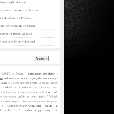
ejsze książki dla dzieci.
nternetowe Sosnowiec i Chorzów
współuzależnienia Pruszków
pia i powiększanie ust Poznań
oksydowe gruntujące sklep
do samochodów amerykańskich
o LGBT w Polsce - najczęstsze problemy i
mi
Jednoznaczna ocena tego, jaka jest sytuacja
 LGBT w Polsce nie jest prosta. Z jednej strony
uż mówić o oswojeniu się szerokich mas
 z tą tematyką, z drugiej jednak nie brakuje osób
ch krzywdzące opinie na temat gejów i lesbijek
ch nawet pojęcia o tym, że ich wiedza bazuje na
 i niedomówieniach.
Codzienna walka z
i
Osoby LGBT rzadko mogą cieszyć się