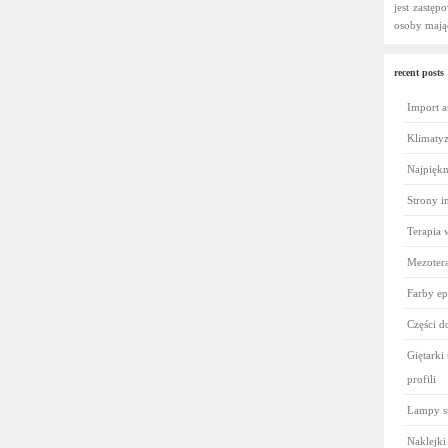
jest zastęp
osoby mają
recent posts
Import a
Klimatyz
Najpiękni
Strony i
Terapia 
Mezotera
Farby ep
Części 
Giętarki 
profili
Lampy s
Naklejki