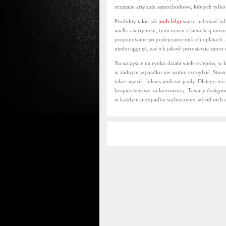
rozmaite artykułu samochodowe, których tylk
Produkty takie jak
audi felgi
warto nabywać tyl
wielki asortyment, tymczasem z łatwością możn
proponowane po podejrzanie niskich opłatach.
niedociągnięć, zaś ich jakość pozostawia sporo 
Na szczęście na rynku działa wiele sklepów, w
w żadnym wypadku nie wolno szczędzić. Stosown
także wysoki luksus podczas jazdy. Dlatego te
bezpieczeństwo za kierownicą. Towary dostępn
w każdym przypadku wybierzemy wśród nich co