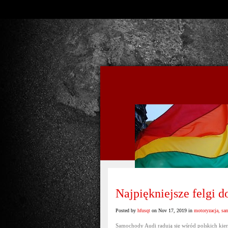
Najpiękniejsze felgi 
Posted by
hfusqt
on Nov 17, 2019 in
motoryzacja, sa
Samochody Audi radują się wśród polskich ki