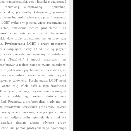
sieci transseksualiści, geje i lesbijki mogą poczuć
ą rozumianą, akceptowaną i potrzebną.
enia takie, jak choćby katowicka „Tęczówka”
ą, że można zrobić wiele także poza Internetem.
 LGBT zyskuje więc coraz więcej przestrzeni na
 siebie, omawianie swoich problemów i na
sposobów radzenia sobie z nimi. To właśnie
jakie daje sobie społeczność jest tu przy tym
sze.
Psychoterapia LGBT i grupy pomocowe
zenia skupiające osoby LGBT nie są jedynie
nią, która pozwala na wymianę doświadczeń.
oną „Tęczówki” i innych organizacji jest
zaoferowania realnej pomocy swoim członkom.
 form jest właśnie psychoterapia o tyle ważna, że
arząca się w Polsce z zagadnieniem wstydliwym i
zącym o człowieku. Psychoterapia LGBT pełni
e ważną rolę. Wiele osób z tego środowiska
ło w życiu przemocy i wykluczenia na różnych
nach, a każde tego rodzaju doświadczenie
 ślad. Rozmowa z profesjonalistą nigdy nie jest
a rozwiązanie wszystkich problemów, zawsze
e szansę na ich nazwanie, a to jest już krokiem
ym na podjęcie próby uporania się z nimi. Na
zasadzie działają zresztą również grupy
 choć tam pomoc profesjonalnego psychologa