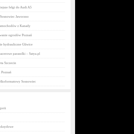
iejsze felgi do Audi A5
 Sosnowiec Jaworzno
samochodów z Kanady
owanie ogrodów Poznań
e hydrauliczne Gliwice
acerowe parasolki – Satya.pl
ta Szczecin
 Poznań
elkoformatowy Sosnowiec
gorii
poksydowe