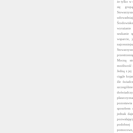
że tylko w 
się grup
Stowarzysz
udowadniaj
Środowisko
wyrażanie
szukanie 
wsparcie, 
najcenniej
Stowarzys
przestrze
Mocną str
możliwość 
Jedną z jej
ciągle koj
źle świadc
szczególni
doświadczy
płaszczyz
pozostawia
sposobem n
jednak daj
pozwalając
podobnej 
pomocowe,