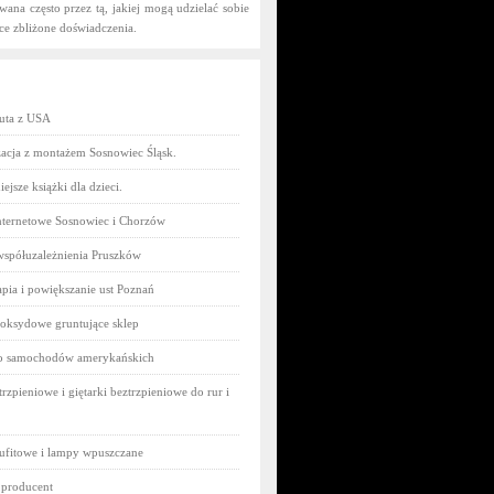
owana często przez tą, jakiej mogą udzielać sobie
ce zbliżone doświadczenia.
uta z USA
acja z montażem Sosnowiec Śląsk.
ejsze książki dla dzieci.
nternetowe Sosnowiec i Chorzów
współuzależnienia Pruszków
pia i powiększanie ust Poznań
oksydowe gruntujące sklep
do samochodów amerykańskich
trzpieniowe i giętarki beztrzpieniowe do rur i
ufitowe i lampy wpuszczane
 producent