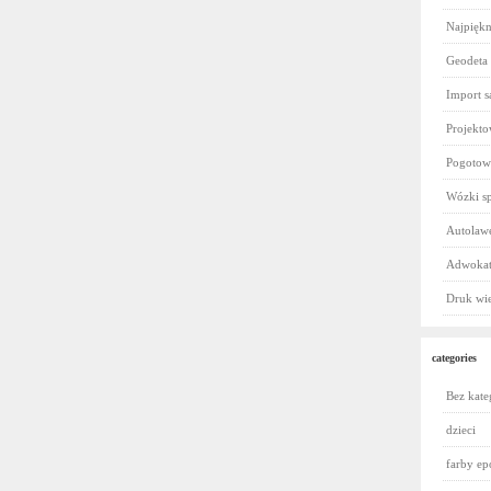
Najpiękn
Geodeta
Import 
Projekt
Pogotowi
Wózki sp
Autolawe
Adwokat
Druk wi
categories
Bez kate
dzieci
farby e