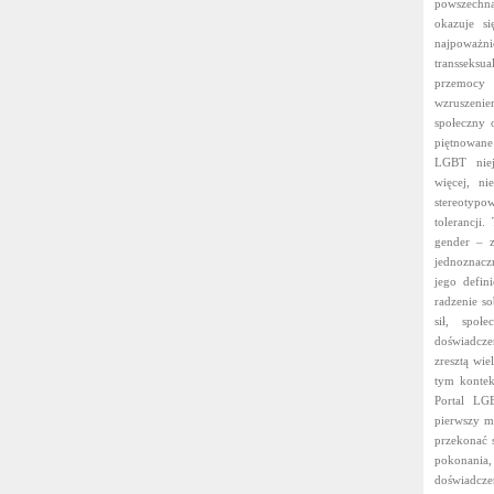
powszechną
okazuje si
najpoważ
transseksu
przemocy 
wzruszeni
społeczny 
piętnowane
LGBT niej
więcej, ni
stereotyp
tolerancji
gender – z
jednoznacz
jego defin
radzenie so
sił, społ
doświadcze
zresztą wi
tym kontek
Portal LG
pierwszy m
przekonać s
pokonania,
doświadcze