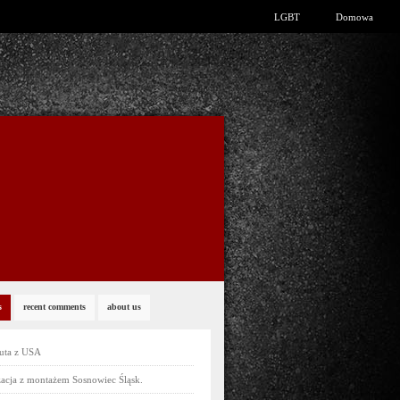
LGBT
Domowa
s
recent comments
about us
uta z USA
acja z montażem Sosnowiec Śląsk.