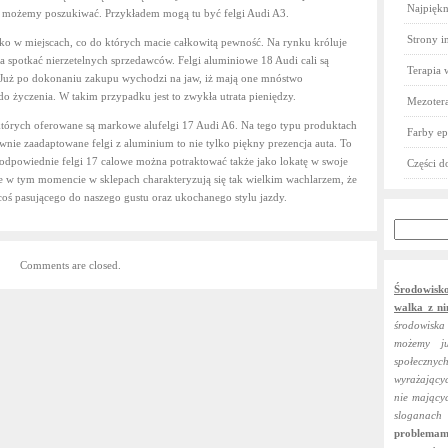
felgi
Najpiękni
o możemy poszukiwać. Przykładem mogą tu być felgi Audi A3.
do
Audi
Strony i
ko w miejscach, co do których macie całkowitą pewność. Na rynku króluje
A5
a spotkać nierzetelnych sprzedawców. Felgi aluminiowe 18 Audi cali są
Terapia 
 Już po dokonaniu zakupu wychodzi na jaw, iż mają one mnóstwo
do życzenia. W takim przypadku jest to zwykła utrata pieniędzy.
Mezotera
 których oferowane są markowe alufelgi 17 Audi A6. Na tego typu produktach
Farby ep
ie zaadaptowane felgi z aluminium to nie tylko piękny prezencja auta. To
ż odpowiednie felgi 17 calowe można potraktować także jako lokatę w swoje
Części 
e w tym momencie w sklepach charakteryzują się tak wielkim wachlarzem, że
ś pasującego do naszego gustu oraz ukochanego stylu jazdy.
Comments are closed.
Środowisk
walka z ni
środowiska
możemy j
społecznych
wyrażający
nie mający
sloganach
problemam