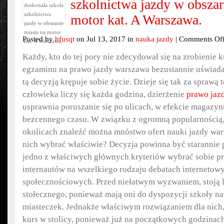
szkolnictwa jazdy w obszar
motor kat. A Warszawa.
Posted by
hfusqt
on Jul 13, 2017 in
nauka jazdy
|
Comments Of
Każdy, kto do tej pory nie zdecydował się na zrobienie k
egzaminu na prawo jazdy warszawa bezustannie uświadam
tą decyzją krępuje sobie życie. Dzieje się tak za sprawą
człowieka liczy się każda godzina, dzierżenie
prawo jaz
usprawnia poruszanie się po ulicach, w efekcie magazyn
bezcennego czasu. W związku z ogromną popularnością, 
okolicach znaleźć można mnóstwo ofert nauki jazdy war
nich wybrać właściwie? Decyzja powinna być starannie 
jedno z właściwych głównych kryteriów wybrać sobie pr
internautów na wszelkiego rodzaju debatach internetowy
społecznościowych. Przed niełatwym wyzwaniem, stoją l
stołecznego, ponieważ mają oni do dyspozycji szkoły na
miasteczek. Jednakże właściwym rozwiązaniem dla nich,
kurs w stolicy, ponieważ już na początkowych godzinac