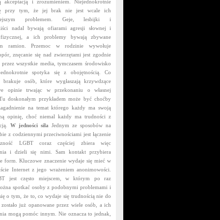
 akceptacją i zrozumieniem. Niejednokrotnie
ę przy tym, że jej brak nie jest wcale ich
niejszym problemem. Geje, lesbijki i
aliści nadal bywają ofiarami agresji słownej i
fizycznej, a ich problemy bywają zbywane
em ramion. Przemoc w rodzinie wywołuje
opór, znęcanie się nad zwierzętami jest zgodnie
 przez wszystkie media, tymczasem środowisko
ednokrotnie spotyka się z obojętnością. Co
e brakuje osób, które wygłaszają krzywdzące
owe opinie trwając w przekonaniu o własnej
. Tu doskonałym przykładem może być choćby
agadnienie na temat którego każdy ma swoją
ną opinię, choć niemal każdy ma trudności z
icją.
W jedności siła
Jednym ze sposobów na
bie z codziennymi przeciwnościami jest łączenie
eczność LGBT coraz częściej zbiera więc
nia i dzieli się nimi. Sam kontakt przybiera
ele form. Kluczowe znaczenie wydaje się mieć w
ście Internet z jego wrażeniem anonimowości.
BT jest często miejscem, w którym po raz
ożna spotkać osoby z podobnymi problemami i
ię o tym, że to, co wydaje się trudnością nie do
 zostało już opanowane przez wiele osób, a ich
nia mogą pomóc innym. Nie oznacza to jednak,