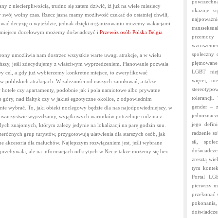
proponuje
powszechną
y z niecierpliwością, trudno się zatem dziwić, iż już na wiele miesięcy
przejazd
okazuje si
swój wolny czas. Rzecz jasna mamy możliwość czekać do ostatniej chwili,
osób
najpoważ
jmować decyzję o wyjeździe, jednak dzięki organizowaniu możemy wakacjami
do
transseksu
 w miejscu docelowym możemy doświadczyć i
Przewóz osób Polska Belgia
Holandii
przemocy 
wzruszeni
społeczny 
rony umożliwia nam dostrzec wszystkie warte uwagi atrakcje, a w wielu
piętnowane
tańszy, jeśli zdecydujemy z właściwym wyprzedzeniem. Planowanie pozwala
LGBT niej
 cel, a gdy już wybierzemy konkretne miejsce, to zweryfikować
więcej, ni
w pobliskich atrakcjach. W zależności od naszych zamiłowań, a także
stereotyp
otele czy apartamenty, podobnie jak i pola namiotowe albo prywatne
tolerancji
 góry, nad Bałtyk czy w jakieś egzotyczne okolice, z odpowiednim
gender – z
ie wybrać. To, jaki obiekt noclegowy będzie dla nas najodpowiedniejszy, w
jednoznacz
m towarzystwie wyjeżdżamy, wyjątkowych warunków potrzebuje rodzina z
jego defin
ch znajomych, którym zależy jedynie na lokalizacji na parę godzin snu.
radzenie so
zeróżnych grup turystów, przygotowują ułatwienia dla starszych osób, jak
sił, społ
 akcesoria dla maluchów. Najlepszym rozwiązaniem jest, jeśli wybrane
doświadcze
 przebywała, ale na informacjach odkrytych w Necie także możemy się bez
zresztą wi
tym kontek
Portal LG
pierwszy m
przekonać s
pokonania,
doświadcze