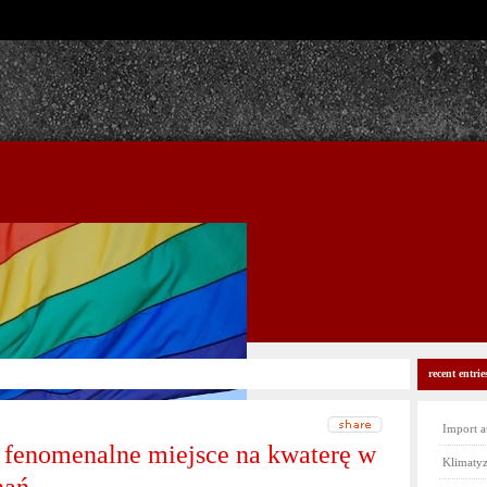
recent entrie
Import a
 fenomenalne miejsce na kwaterę w
Klimatyz