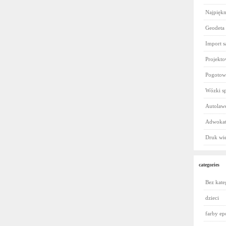
Najpiękn
Geodeta
Import 
Projekt
Pogotowi
Wózki sp
Autolawe
Adwokat
Druk wi
categories
Bez kate
dzieci
farby e