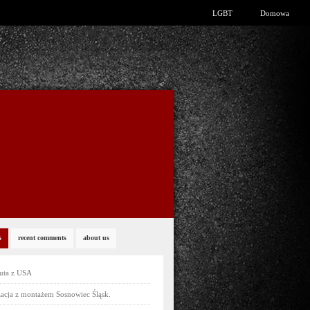
LGBT
Domowa
s
recent comments
about us
uta z USA
acja z montażem Sosnowiec Śląsk.