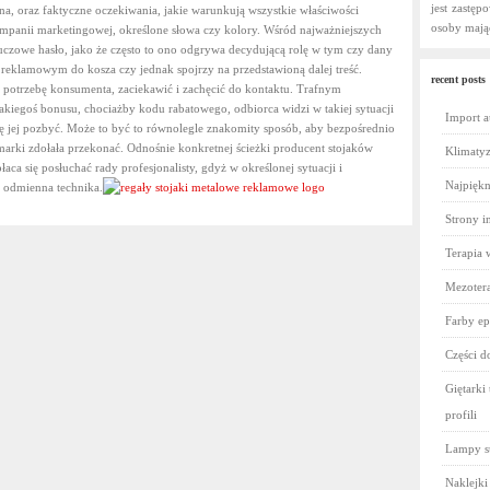
jest zastęp
a, oraz faktyczne oczekiwania, jakie warunkują wszystkie właściwości
osoby mają
ampanii marketingowej, określone słowa czy kolory. Wśród najważniejszych
uczowe hasło, jako że często to ono odgrywa decydującą rolę w tym czy dany
 reklamowym do kosza czy jednak spojrzy na przedstawioną dalej treść.
recent posts
ą potrzebę konsumenta, zaciekawić i zachęcić do kontaktu. Trafnym
akiegoś bonusu, chociażby kodu rabatowego, odbiorca widzi w takiej sytuacji
Import a
się jej pozbyć. Może to być to równolegle znakomity sposób, aby bezpośrednio
marki zdołała przekonać. Odnośnie konkretnej ścieżki producent stojaków
Klimatyz
ca się posłuchać rady profesjonalisty, gdyż w określonej sytuacji i
Najpiękni
e odmienna technika.
Strony i
Terapia 
Mezotera
Farby ep
Części 
Giętarki 
profili
Lampy s
Naklejki