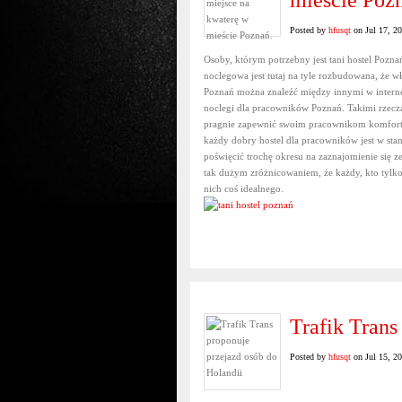
mieście Poz
Posted by
hfusqt
on Jul 17, 2
Osoby, którym potrzebny jest tani hostel Poz
noclegowa jest tutaj na tyle rozbudowana, że w
Poznań można znaleźć między innymi w interneci
noclegi dla pracowników Poznań. Takimi rzecza
pragnie zapewnić swoim pracownikom komfort
każdy dobry hostel dla pracowników jest w st
poświęcić trochę okresu na zaznajomienie się 
tak dużym zróżnicowaniem, że każdy, kto tylko
nich coś idealnego.
Trafik Trans
Posted by
hfusqt
on Jul 15, 2