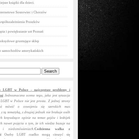
ejsze książki dla dzieci.
nternetowe Sosnowiec i Chorzów
współuzależnienia Pruszków
pia i powiększanie ust Poznań
oksydowe gruntujące sklep
do samochodów amerykańskich
o LGBT w Polsce - najczęstsze problemy i
mi
Jednoznaczna ocena tego, jaka jest sytuacja
 LGBT w Polsce nie jest prosta. Z jednej strony
uż mówić o oswojeniu się szerokich mas
 z tą tematyką, z drugiej jednak nie brakuje osób
ch krzywdzące opinie na temat gejów i lesbijek
ch nawet pojęcia o tym, że ich wiedza bazuje na
 i niedomówieniach.
Codzienna walka z
i
Osoby LGBT rzadko mogą cieszyć się