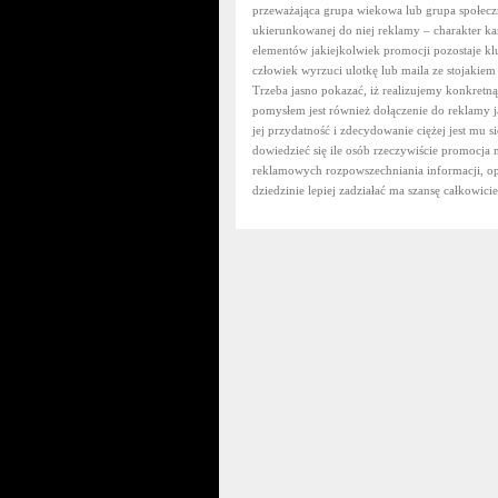
przeważająca grupa wiekowa lub grupa społeczn
ukierunkowanej do niej reklamy – charakter k
elementów jakiejkolwiek promocji pozostaje kl
człowiek wyrzuci ulotkę lub maila ze stojakiem
Trzeba jasno pokazać, iż realizujemy konkretn
pomysłem jest również dołączenie do reklamy j
jej przydatność i zdecydowanie ciężej jest mu 
dowiedzieć się ile osób rzeczywiście promocja 
reklamowych rozpowszechniania informacji, opła
dziedzinie lepiej zadziałać ma szansę całkowici