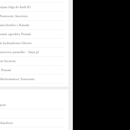
iejsze felgi do Audi A5
 Sosnowiec Jaworzno
samochodów z Kanady
owanie ogrodów Poznań
e hydrauliczne Gliwice
acerowe parasolki – Satya.pl
ta Szczecin
 Poznań
elkoformatowy Sosnowiec
gorii
poksydowe