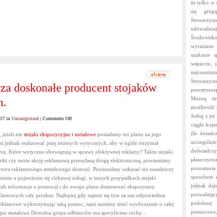
że tylko w 
się grup
Stowarzysz
udowadniaj
Środowisko
wyrażanie
szukanie 
wsparcie, 
najcenniej
Stowarzys
za doskonałe producent stojaków
przestrze
Mocną str
h.
możliwość 
Jedną z jej
on
017 in
Uncategorized
|
Comments Off
ciągle koj
Arkoop
źle świadc
 jeżeli nie
stojaki ekspozycyjne i metalowe
posiadamy też planu na jego
wręcza
szczególni
 jednak realizować parę istotnych wytycznych, aby w ogóle otrzymał
doskonałe
doświadczy
cę. Które wytyczne obowiązują w sprawy efektywnej reklamy? Także stojaki
producent
płaszczyz
otki czy może akcję reklamową przesyłaną drogą elektroniczną, powinniśmy
stojaków
pozostawia
ozytora reklamowego metalowego dostroić. Powinniśmy wskazać też zasadniczy
reklamowych.
sposobem n
mienie o pojawieniu się ciekawej usługi, w innych przypadkach stojaki
jednak daj
ub informacja o promocji i do owego planu dostosować ekspozytory
pozwalając
lamowych cały przekaz. Najlepiej gdy zajmie się tym za nas odpowiednia
podobnej 
reklamowe wykorzystując taką pomoc, sami musimy mieć wyobrażenie o całej
pomocowe,
ycyjne metalowe Dowolna grupa odbiorców ma specyficzne cechy –