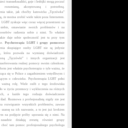
sieci transseksualiści, geje i lesbijki mogą poczuć
ą rozumianą, akceptowaną i potrzebną.
enia takie, jak choćby katowicka „Tęczówka”
ą, że można zrobić wiele także poza Internetem.
 LGBT zyskuje więc coraz więcej przestrzeni na
 siebie, omawianie swoich problemów i na
sposobów radzenia sobie z nimi. To właśnie
jakie daje sobie społeczność jest tu przy tym
sze.
Psychoterapia LGBT i grupy pomocowe
zenia skupiające osoby LGBT nie są jedynie
nią, która pozwala na wymianę doświadczeń.
oną „Tęczówki” i innych organizacji jest
zaoferowania realnej pomocy swoim członkom.
 form jest właśnie psychoterapia o tyle ważna, że
arząca się w Polsce z zagadnieniem wstydliwym i
zącym o człowieku. Psychoterapia LGBT pełni
e ważną rolę. Wiele osób z tego środowiska
ło w życiu przemocy i wykluczenia na różnych
nach, a każde tego rodzaju doświadczenie
 ślad. Rozmowa z profesjonalistą nigdy nie jest
a rozwiązanie wszystkich problemów, zawsze
e szansę na ich nazwanie, a to jest już krokiem
ym na podjęcie próby uporania się z nimi. Na
zasadzie działają zresztą również grupy
 choć tam pomoc profesjonalnego psychologa