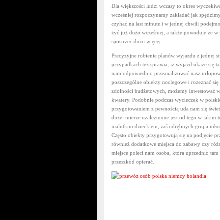
Dla większości ludzi wczasy to okres wyczekiwan
wcześniej rozpoczynamy zakładać jak spędzimy 
czyhać na last minute i w jednej chwili pode
żyć już dużo wcześniej, a także powoduje że
spostrzec dużo więcej.
Precyzyjne robienie planów wyjazdu z jednej st
przypadkach też sprawia, iż wyjazd okaże się 
nam odpowiednio przeanalizować nasz urlopowy
poszczególne obiekty noclegowe i rozeznać się 
zdolności budżetowych, możemy inwestować w h
kwatery. Podobnie podczas wycieczek w polskie
przygotowaniem z pewnością uda nam się świetn
dużej mierze uzależnione jest od tego w jaki
malutkim dzieckiem, zaś odrębnych grupa młody
Często obiekty przygotowują się na podjęcie pr
również dodatkowe miejsca do zabawy czy różne
miejsce poleci nam osoba, która uprzednio tam
przeszkód opierać.