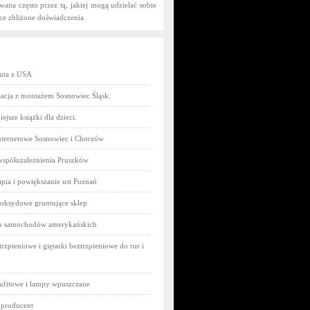
owana często przez tą, jakiej mogą udzielać sobie
ce zbliżone doświadczenia.
uta z USA
acja z montażem Sosnowiec Śląsk.
ejsze książki dla dzieci.
nternetowe Sosnowiec i Chorzów
współuzależnienia Pruszków
pia i powiększanie ust Poznań
oksydowe gruntujące sklep
do samochodów amerykańskich
trzpieniowe i giętarki beztrzpieniowe do rur i
ufitowe i lampy wpuszczane
 producent