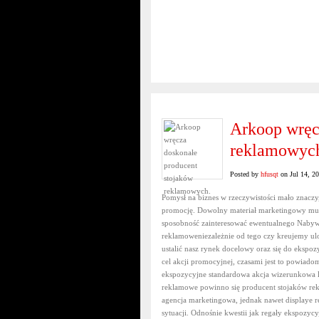
Arkoop wręc
reklamowyc
Posted by
hfusqt
on Jul 14, 2
Pomysł na biznes w rzeczywistości mało znaczy,
promocję. Dowolny materiał marketingowy musi
sposobność zainteresować ewentualnego Nabyw
reklamoweniezależnie od tego czy kreujemy ul
ustalić nasz rynek docelowy oraz się do eksp
cel akcji promocyjnej, czasami jest to powiado
ekspozycyjne standardowa akcja wizerunkowa l
reklamowe powinno się producent stojaków rek
agencja marketingowa, jednak nawet displaye 
sytuacji. Odnośnie kwestii jak regały ekspoz