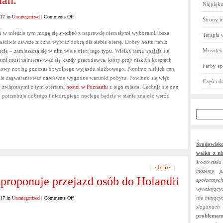
nań.
Najpiękni
on
017 in
Uncategorized
|
Comments Off
Strony i
HostelW5
nań w mieście tym mogą się spotkać z naprawdę niemałymi wyborami. Baza
to
Terapia 
łaściwie zawsze można wybrać dobrą dla siebie ofertę. Dobry hostel tanio
fenomenalne
Mezotera
e – zamieszcza się w nim wiele ofert tego typu. Wielką famą upajają się
miejsce
mi musi zainteresować się każdy pracodawca, który przy niskich kosztach
na
Farby ep
owy nocleg podczas dowolnego wyjazdu służbowego. Pomimo niskich cen,
kwaterę
anie zagwarantować naprawdę wygodne warunki pobytu. Powinno się więc
w
Części 
ze związanymi z tym ofertami
hostel w Poznaniu
z tego miasta. Cechują się one
mieście
 potrzebuje dobrego i niedrogiego noclegu będzie w stanie znaleźć wśród
Poznań.
Środowisk
walka z ni
środowiska
możemy j
 proponuje przejazd osób do Holandii
społecznych
wyrażający
on
nie mający
017 in
Uncategorized
|
Comments Off
Trafik
sloganach
Trans
problemam