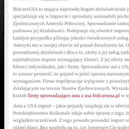
Import
auta
BidcarsUSA to mająca naprawdę bogate doświadczenie je
z
specjalizuje się w imporcie i sprzedaży automobili poc
USA
Zjednoczonych Ameryki Północnej. Sprowadzanie samo
podstawa jej działalności. Podejmuje się również impor
każdym przypadku pilnując jakości świadczonych usłu
Ameryki ma w swojej ofercie od ponad dwudziestu lat. 
prowadzonej działalności dba o to, ażeby z jej usług za
największym stopniu wymagający klienci. Z jej oferty 
klienci indywidualni, jak i firmy. Sprowadzanie aut z U
to zawsze pewność, że pojazd w pełni sprosta stawianym 
wymaganiom. Firma współpracuje wyłącznie z poważny
działającymi na terenie Stanów Zjednoczonych. Wyszuka
kształt
firmy sprowadzające auta z usa bidcarsusa.pl
w w
Auta z USA import – jakie pojazdy znajdują się w oferc
Przedsiębiorstwo doskonale zdaje sobie sprawę z tego, że
względem oczekiwań. Z tego powodu prowadzi import 
różnej klasy. Bez względu na to, czy interesuje Cię tra