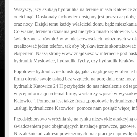
Wszyscy, jacy szukają hydraulika na terenie miasta Katowice z
odetchnąć. Doskonały fachowiec dostępny jest przez całą dobę 
oraz nocy. Dzięki temu każdy właściciel domu bądź mieszkania
Co ważne, terenem działania jest nie tylko miasto Katowice. Us
świadczone są również w w miejscowościach położonych w oko
zrealizować jeden telefon, tak aby błyskawicznie skontaktować 
ekspertem. Naszą stronę www znajdziesz w internecie pod has
hydraulik Mysłowice, hydraulik Tychy, czy hydraulik Kraków.
Pogotowie hydrauliczne to usługa, jaka znajduje się w ofercie 
firma oferuje swoje usługi bez względu na porę dnia oraz nocy. 
hydraulik Katowice 24 H przybędzie do nas niezależnie od tego,
więcej informacji na temat firmy, wystarczy wpisać w wyszukiw
Katowice”. Pomocna jest także fraza „pogotowie hydrauliczne 
„usługi hydrauliczne Katowice” pomoże nam posiąść więcej info
Przedsiębiorstwo wyróżnia się na rynku niezwykle atrakcyjną of
świadczeniem prac obejmujących instalacje grzewcze, gazowe,
Niezależnie od zakresu powierzonych prac pracuje naprawdę d