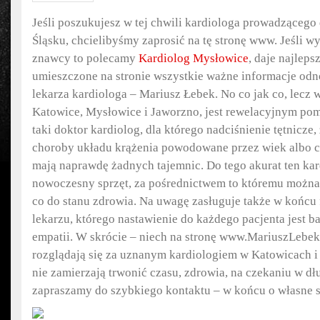
Jeśli poszukujesz w tej chwili kardiologa prowadzącego
Śląsku, chcielibyśmy zaprosić na tę stronę www. Jeśli 
znawcy to polecamy
Kardiolog Mysłowice
, daje najleps
umieszczone na stronie wszystkie ważne informacje o
lekarza kardiologa – Mariusz Łebek. No co jak co, lecz 
Katowice, Mysłowice i Jaworzno, jest rewelacyjnym p
taki doktor kardiolog, dla którego nadciśnienie tętnicze,
choroby układu krążenia powodowane przez wiek albo c
mają naprawdę żadnych tajemnic. Do tego akurat ten ka
nowoczesny sprzęt, za pośrednictwem to któremu można
co do stanu zdrowia. Na uwagę zasługuje także w końcu 
lekarzu, którego nastawienie do każdego pacjenta jest b
empatii. W skrócie – niech na stronę www.MariuszLebek.
rozglądają się za uznanym kardiologiem w Katowicach i 
nie zamierzają trwonić czasu, zdrowia, na czekaniu w dł
zapraszamy do szybkiego kontaktu – w końcu o własne s